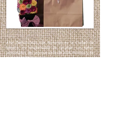
Arte Zensacional, con domicilio en la Ciudad de
México, es responsable de recabar sus datos
personales, del uso que se le dé a los mismos y de
su protección.
Su información personal será utilizada para
proveer los servicios y productos que ha
solicitado, informarle sobre cambios en los
mismos y evaluar la calidad del servicio que le
brindamos. Para las finalidades antes
mencionadas, requerimos obtener los siguientes
datos personales: Nombre y correo electrónico,
considerado como sensible según la Ley Federal
de Protección de Datos Personales en Posesión
de los Particulares. Usted tiene derecho de
acceder, rectificar y cancelar sus datos
personales, así como de oponerse al tratamiento
de los mismos o revocar el consentimiento que
para tal fin nos haya otorgado, a través de los
procedimientos que hemos implementado. Para
conocer dichos procedimientos, los requisitos y